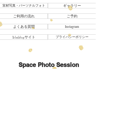
宣材写真・パーソナルフォト
ギャラリー
ご利用の流れ
ご予約
Instagram
よくある質問
Weddingサイト
プライバシーポリシー
Space Photo Session
​スペースフォトセッション
SHOP
〒
440-0851
愛知県豊橋市牛川薬師町
13
築
100
年 庭付き古民家に移転しました
STUDIO
〒
440-0872
愛知県豊橋市前田中町
13-21
Tel
0532-56-8334